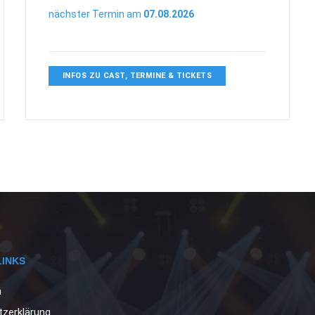
nächster Termin am
07.08.2026
INFOS ZU CAST, TERMINE & TICKETS
LINKS
m
zerklärung