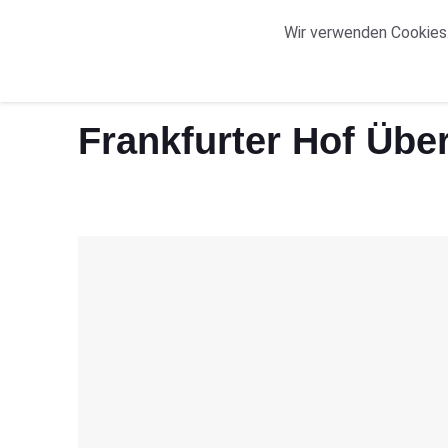
START
ORTE
Wir verwenden Cookies.
Start
Frankfurter Hof Übersicht
Frankfurter Hof Übe