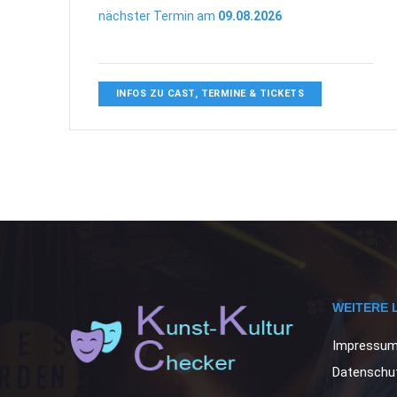
nächster Termin am
09.08.2026
INFOS ZU CAST, TERMINE & TICKETS
WEITERE 
Impressu
Datenschut