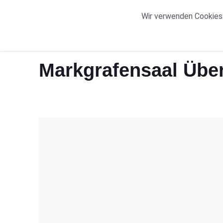
START
ORTE
Wir verwenden Cookies.
Start
Markgrafensaal Übersicht
Markgrafensaal Über