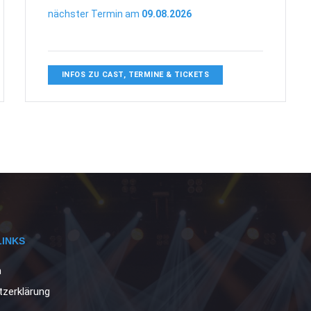
nächster Termin am
09.08.2026
INFOS ZU CAST, TERMINE & TICKETS
LINKS
m
zerklärung