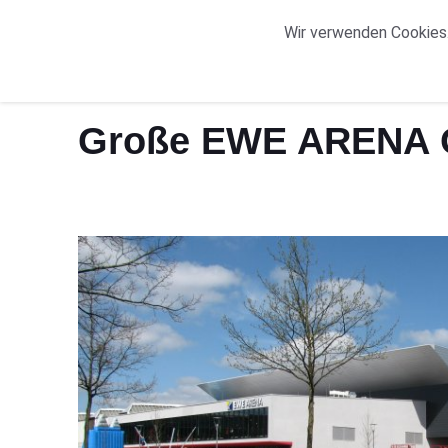
START
ORTE
Wir verwenden Cookies.
Start
Große EWE ARENA Oldenburg Übersicht
Große EWE ARENA O