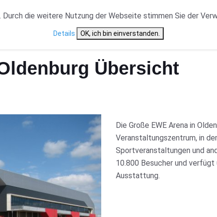
VERANSTALTUNGSTYP
NEWS
CAST ÜBERSICHT
 Durch die weitere Nutzung der Webseite stimmen Sie der Ver
Details
OK, ich bin einverstanden.
ldenburg Übersicht
Die Große EWE Arena in Oldenb
Veranstaltungszentrum, in d
Sportveranstaltungen und ande
10.800 Besucher und verfügt 
Ausstattung.