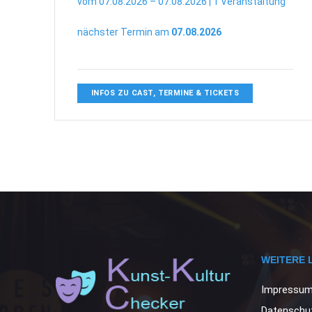
vom 07.08.2026 – 07.08.2026 | 1 Veranstaltung
nächster Termin am
07.08.2026
INFOS ZU CAST, TERMINE & TICKETS
WEITERE 
Impressu
Datenschut