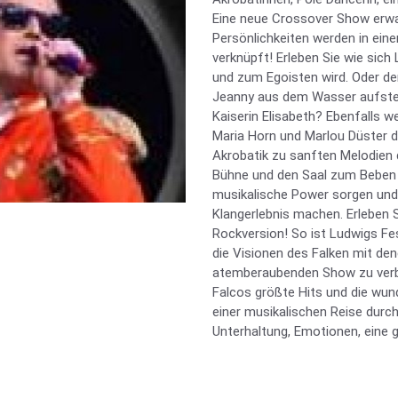
Eine neue Crossover Show erwar
Persönlichkeiten werden in ei
verknüpft! Erleben Sie wie sic
und zum Egoisten wird. Oder d
Jeanny aus dem Wasser aufstei
Kaiserin Elisabeth? Ebenfalls 
Maria Horn und Marlou Düster d
Akrobatik zu sanften Melodien 
Bühne und den Saal zum Beben br
musikalische Power sorgen und
Klangerlebnis machen. Erleben 
Rockversion! So ist Ludwigs Fe
die Visionen des Falken mit de
atemberaubenden Show zu verbi
Falcos größte Hits und die wun
einer musikalischen Reise durch
Unterhaltung, Emotionen, eine g