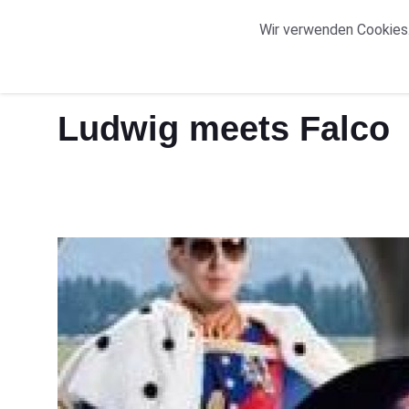
START
ORTE
Wir verwenden Cookies.
Start
Ludwig meets Falco
Ludwig meets Falco