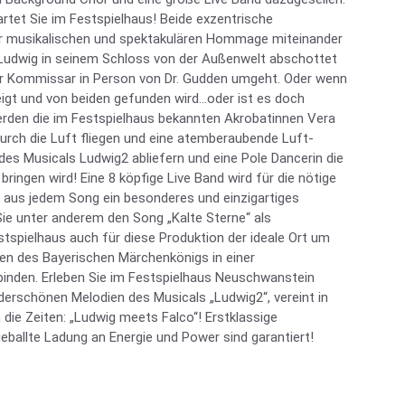
tet Sie im Festspielhaus! Beide exzentrische
ner musikalischen und spektakulären Hommage miteinander
h Ludwig in seinem Schloss von der Außenwelt abschottet
er Kommissar in Person von Dr. Gudden umgeht. Oder wenn
gt und von beiden gefunden wird…oder ist es doch
werden die im Festspielhaus bekannten Akrobatinnen Vera
urch die Luft fliegen und eine atemberaubende Luft-
des Musicals Ludwig2 abliefern und eine Pole Dancerin die
ingen wird! Eine 8 köpfige Live Band wird für die nötige
 aus jedem Song ein besonderes und einzigartiges
Sie unter anderem den Song „Kalte Sterne“ als
stspielhaus auch für diese Produktion der ideale Ort um
nen des Bayerischen Märchenkönigs in einer
nden. Erleben Sie im Festspielhaus Neuschwanstein
derschönen Melodien des Musicals „Ludwig2“, vereint in
 die Zeiten: „Ludwig meets Falco“! Erstklassige
eballte Ladung an Energie und Power sind garantiert!