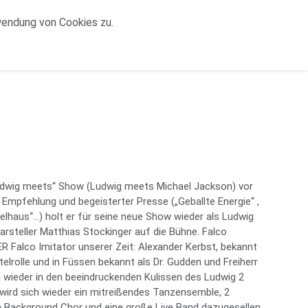
wendung von Cookies zu.
udwig meets“ Show (Ludwig meets Michael Jackson) vor
Empfehlung und begeisterter Presse („Geballte Energie“ ,
haus“…) holt er für seine neue Show wieder als Ludwig
rsteller Matthias Stockinger auf die Bühne. Falco
DER Falco Imitator unserer Zeit: Alexander Kerbst, bekannt
telrolle und in Füssen bekannt als Dr. Gudden und Freiherr
 wieder in den beeindruckenden Kulissen des Ludwig 2
 wird sich wieder ein mitreißendes Tanzensemble, 2
in Background Chor und eine große Live Band dazugesellen.