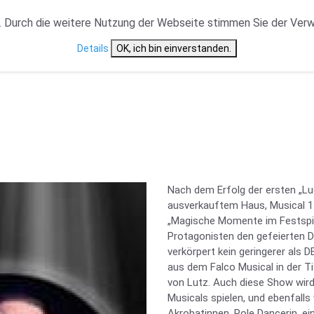
VERANSTALTUNGSTYP
NEWS
CAST ÜBERSICHT
 Durch die weitere Nutzung der Webseite stimmen Sie der Ver
Details
OK, ich bin einverstanden.
Nach dem Erfolg der ersten „L
ausverkauftem Haus, Musical 1 
„Magische Momente im Festspiel
Protagonisten den gefeierten Da
verkörpert kein geringerer als 
aus dem Falco Musical in der Ti
von Lutz. Auch diese Show wird
Musicals spielen, und ebenfalls
Akrobatinnen, Pole Dancerin, e