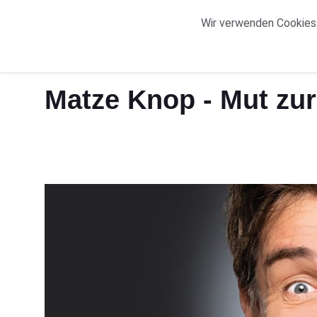
START
ORTE
Wir verwenden Cookies.
Start
Matze Knop - Mut zur Lücke
Matze Knop - Mut zu