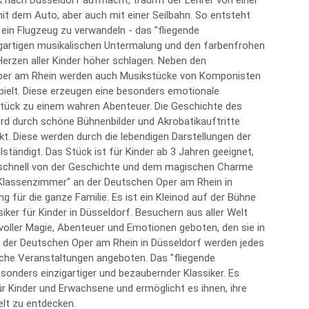
ck nach Düsseldorf aufmacht, träumt der Lehrer von einer
it dem Auto, aber auch mit einer Seilbahn. So entsteht
n ein Flugzeug zu verwandeln - das "fliegende
igartigen musikalischen Untermalung und den farbenfrohen
erzen aller Kinder höher schlagen. Neben den
per am Rhein werden auch Musikstücke von Komponisten
pielt. Diese erzeugen eine besonders emotionale
ück zu einem wahren Abenteuer. Die Geschichte des
rd durch schöne Bühnenbilder und Akrobatikauftritte
. Diese werden durch die lebendigen Darstellungen der
lständigt. Das Stück ist für Kinder ab 3 Jahren geeignet,
schnell von der Geschichte und dem magischen Charme
e Klassenzimmer" an der Deutschen Oper am Rhein in
g für die ganze Familie. Es ist ein Kleinod auf der Bühne
iker für Kinder in Düsseldorf. Besuchern aus aller Welt
voller Magie, Abenteuer und Emotionen geboten, den sie in
i der Deutschen Oper am Rhein in Düsseldorf werden jedes
liche Veranstaltungen angeboten. Das "fliegende
sonders einzigartiger und bezaubernder Klassiker. Es
ür Kinder und Erwachsene und ermöglicht es ihnen, ihre
lt zu entdecken.