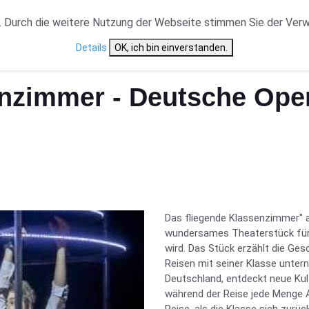
VERANSTALTUNGSTYP
NEWS
CAST ÜBERSICHT
 Durch die weitere Nutzung der Webseite stimmen Sie der Ver
Details
OK, ich bin einverstanden.
hein | Düsseldorf
enzimmer - Deutsche Oper
Das fliegende Klassenzimmer" a
wundersames Theaterstück für K
wird. Das Stück erzählt die Ges
Reisen mit seiner Klasse untern
Deutschland, entdeckt neue Kul
während der Reise jede Menge 