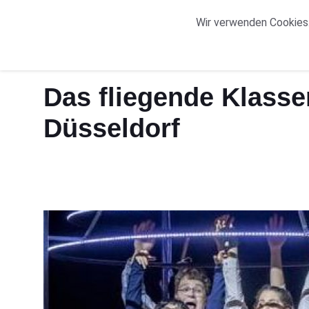
START
ORTE
Wir verwenden Cookies.
Start
Das fliegende Klassenzimmer - Deutsche Oper am R
Das fliegende Klass
Düsseldorf