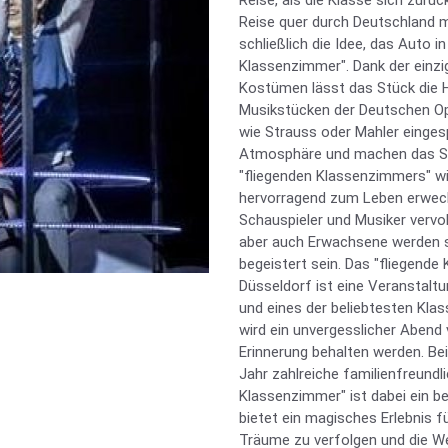
Reise, als die Klasse sich zurü
Reise quer durch Deutschland m
schließlich die Idee, das Auto i
Klassenzimmer". Dank der einz
Kostümen lässt das Stück die H
Musikstücken der Deutschen O
wie Strauss oder Mahler einges
Atmosphäre und machen das St
"fliegenden Klassenzimmers" wi
hervorragend zum Leben erweckt
Schauspieler und Musiker vervol
aber auch Erwachsene werden 
begeistert sein. Das "fliegend
Düsseldorf ist eine Veranstaltun
und eines der beliebtesten Klass
wird ein unvergesslicher Abend 
Erinnerung behalten werden. Be
Jahr zahlreiche familienfreund
Klassenzimmer" ist dabei ein be
bietet ein magisches Erlebnis f
Träume zu verfolgen und die We