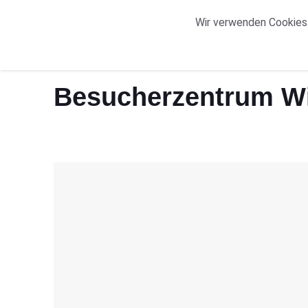
START
ORTE
Wir verwenden Cookies.
Start
Besucherzentrum Willingen Übersicht
Besucherzentrum Wi