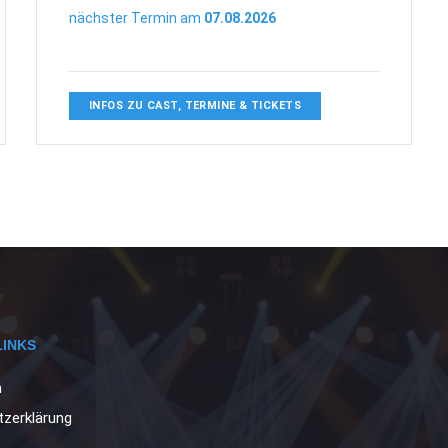
nächster Termin am
07.08.2026
INFOS ZU CAST, TERMINE & TICKETS
LINKS
m
zerklärung