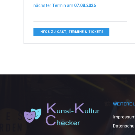
nächster Termin am
07.08.2026
INFOS ZU CAST, TERMINE & TICKETS
WEITERE 
Impressu
Datenschut