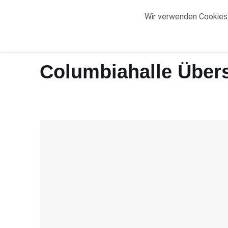
START
ORTE
Wir verwenden Cookies.
Start
Columbiahalle Übersicht
Columbiahalle Übers