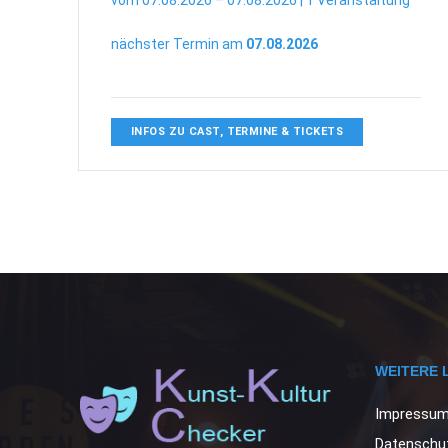
vom 07.08.2026 – 07.08.2026 | 1 Veranstaltung
nächster Termin am
07.08.2026
INFOS ZU CAST, TERMINE & TICKETS
WEITERE 
Impressu
Datenschut