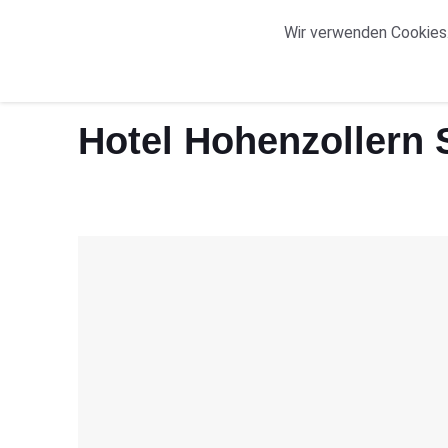
START
ORTE
Wir verwenden Cookies.
Start
Hotel Hohenzollern Schleswig Übersicht
Hotel Hohenzollern 