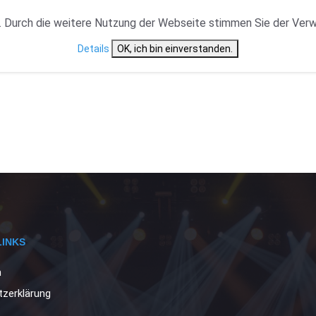
VERANSTALTUNGSTYP
NEWS
CAST ÜBERSICHT
 Durch die weitere Nutzung der Webseite stimmen Sie der Ver
Details
OK, ich bin einverstanden.
LINKS
m
zerklärung