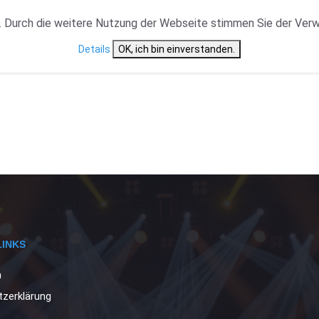
VERANSTALTUNGSTYP
NEWS
CAST ÜBERSICHT
 Durch die weitere Nutzung der Webseite stimmen Sie der Ver
Details
OK, ich bin einverstanden.
LINKS
m
zerklärung