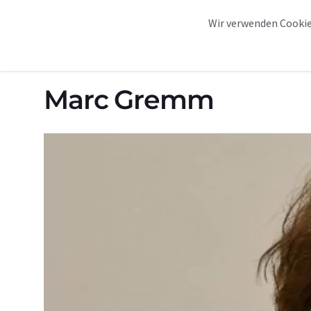
START
ORTE
Wir verwenden Cookie
Home
Cast
Marc Gremm
Marc Gremm