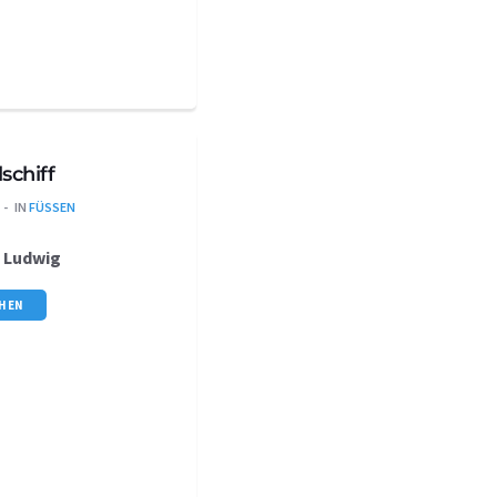
schiff
IN
FÜSSEN
s
Ludwig
CHEN