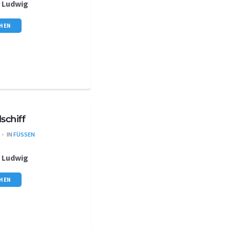
s
Ludwig
CHEN
schiff
IN
FÜSSEN
s
Ludwig
CHEN