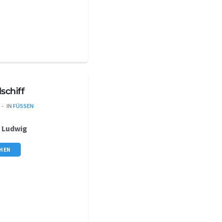
schiff
IN
FÜSSEN
s
Ludwig
CHEN