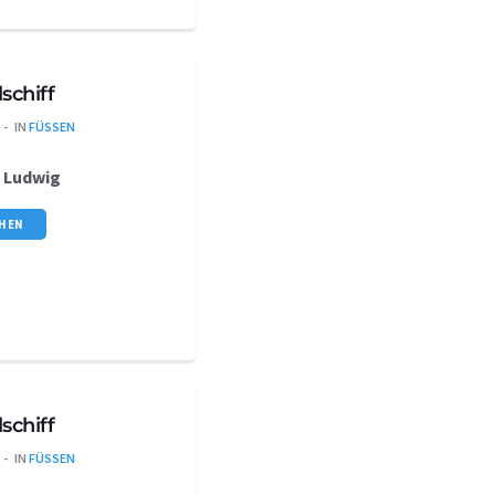
schiff
IN
FÜSSEN
s
Ludwig
CHEN
schiff
IN
FÜSSEN