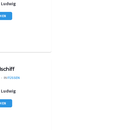
s
Ludwig
CHEN
schiff
IN
FÜSSEN
s
Ludwig
CHEN