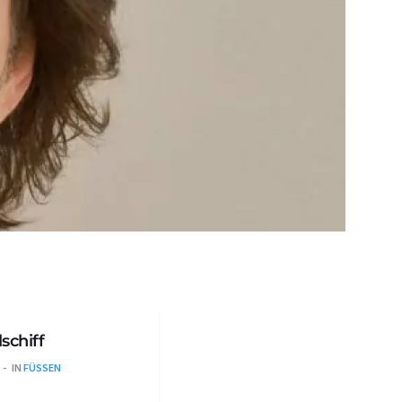
schiff
IN
FÜSSEN