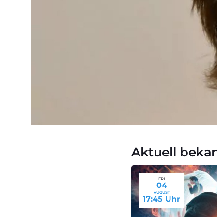
Aktuell beka
FRI
04
AUGUST
17:45 Uhr