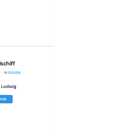
schiff
IN
FÜSSEN
s
Ludwig
CHEN