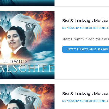
Sisi & Ludwigs Musical
MS "FÜSSEN" AUF DEM FORGGENSEE
Marc Gremm in der Rolle al
JETZT TICKETS AB 82.40 € BU
Sisi & Ludwigs Musical
MS "FÜSSEN" AUF DEM FORGGENSEE