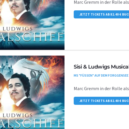
Marc Gremm in der Rolle al
JETZT TICKETS AB 82.40 € BU
Sisi & Ludwigs Musical
MS "FÜSSEN" AUF DEM FORGGENSEE
Marc Gremm in der Rolle al
JETZT TICKETS AB 82.40 € BU